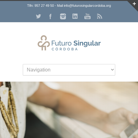
Tlfn: 957 27 49 50 - Mail info@futurosingularcordoba.org