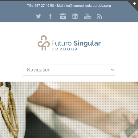
Tlfn: 957 27 49 50 - Mail info@futurosingularcordoba.org