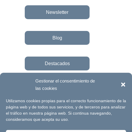
Newsletter
Blog
Destacados
Gestionar el consentimiento de
las cookies
Únete a la fundación
Utilizamos cookies propias para el correcto funcionamiento de la
página web y de todos sus servicios, y de terceros para analizar
el tráfico en nuestra página web. Si continua navegando,
© Futuro Singular Córdoba 2017. Web
consideramos que acepta su uso.
desarrollada por
Signlab