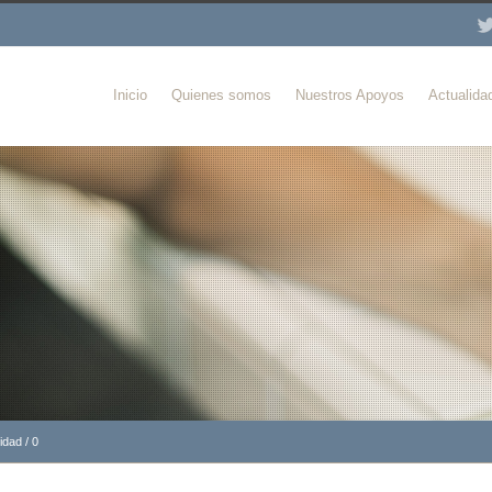
Inicio
Quienes somos
Nuestros Apoyos
Actualida
ridad
/
0