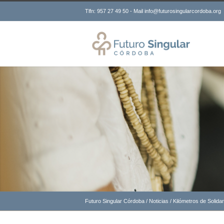
Tlfn: 957 27 49 50 - Mail info@futurosingularcordoba.org
Futuro Singular Córdoba
/
Noticias
/
Kilómetros de Solida