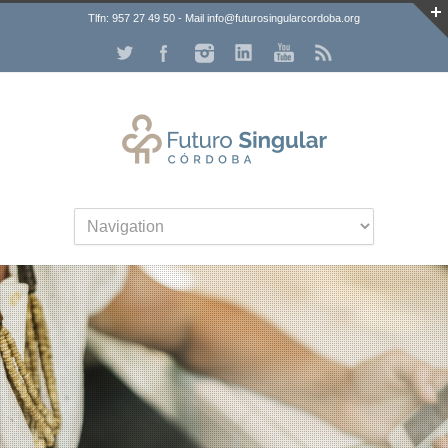
Tlfn: 957 27 49 50 - Mail info@futurosingularcordoba.org