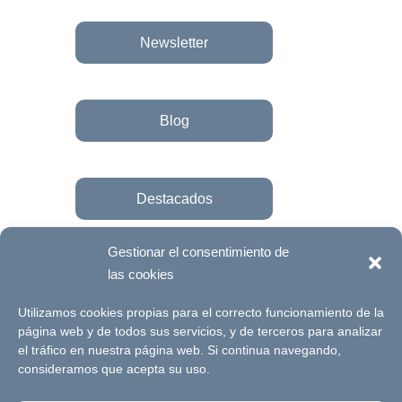
Newsletter
Blog
Destacados
Gestionar el consentimiento de
las cookies
Únete a la fundación
Utilizamos cookies propias para el correcto funcionamiento de la
página web y de todos sus servicios, y de terceros para analizar
el tráfico en nuestra página web. Si continua navegando,
© Futuro Singular Córdoba 2017. Web
consideramos que acepta su uso.
desarrollada por
Signlab