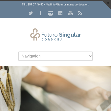
Tlfn: 957 27 49 50 - Mail info@futurosingularcordoba.org