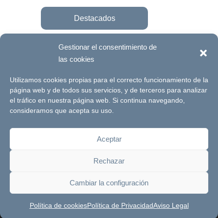
Destacados
Gestionar el consentimiento de
las cookies
Únete a la fundación
Utilizamos cookies propias para el correcto funcionamiento de la
página web y de todos sus servicios, y de terceros para analizar
el tráfico en nuestra página web. Si continua navegando,
© Futuro Singular Córdoba 2017. Web
consideramos que acepta su uso.
desarrollada por
Signlab
Aceptar
Aviso Legal
Política de Privacidad
Rechazar
Política de cookies
Canal de denuncias
Cambiar la configuración
Política de cookies
Política de Privacidad
Aviso Legal