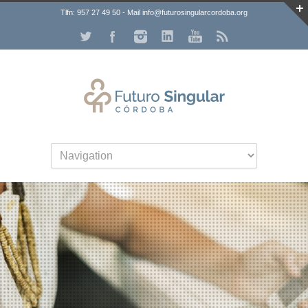
Tlfn: 957 27 49 50 - Mail info@futurosingularcordoba.org