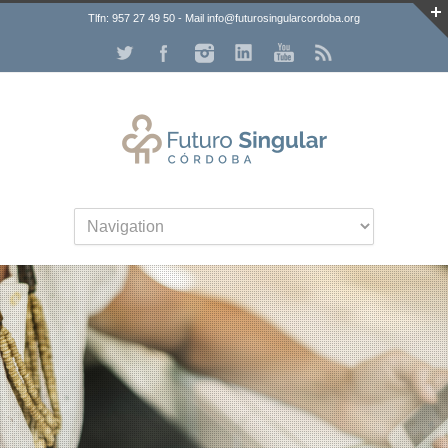
Tlfn: 957 27 49 50 - Mail info@futurosingularcordoba.org