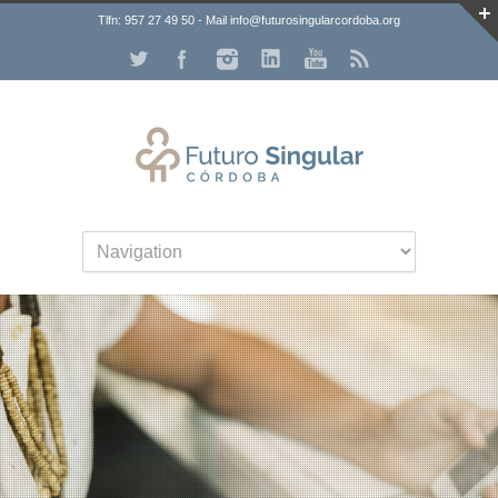
Tlfn: 957 27 49 50 - Mail info@futurosingularcordoba.org