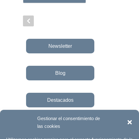
Newsletter
Blog
Destacados
Gestionar el consentimiento de
las cookies
Únete a la fundación