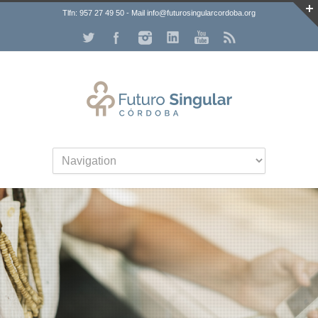
Tlfn: 957 27 49 50 - Mail info@futurosingularcordoba.org