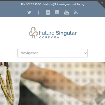
Tlfn: 957 27 49 50 - Mail info@futurosingularcordoba.org