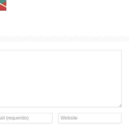
eo
Web
rónico