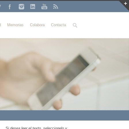
Buscar
d
Memorias
Colabora
Contacta
Si desea leer el texto, seleccionelo y