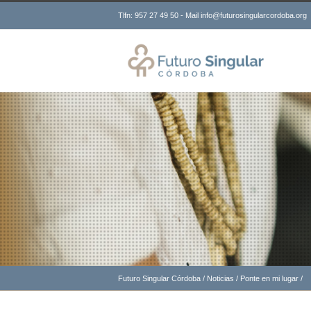
Tlfn: 957 27 49 50 - Mail info@futurosingularcordoba.org
Futuro Singular Córdoba
/
Noticias
/
Ponte en mi lugar
/