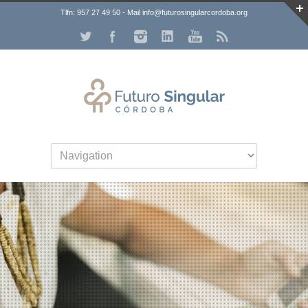
Tlfn: 957 27 49 50 - Mail info@futurosingularcordoba.org