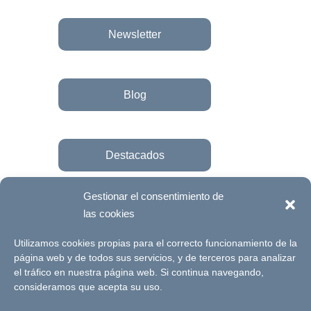
Newsletter
Blog
Destacados
Gestionar el consentimiento de
las cookies
Únete a la fundación
Utilizamos cookies propias para el correcto funcionamiento de la
página web y de todos sus servicios, y de terceros para analizar
el tráfico en nuestra página web. Si continua navegando,
© Futuro Singular Córdoba 2017. Web
consideramos que acepta su uso.
desarrollada por
Signlab