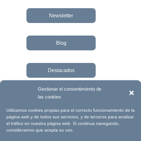
Newsletter
Blog
Destacados
Gestionar el consentimiento de
las cookies
Únete a la fundación
Utilizamos cookies propias para el correcto funcionamiento de la
página web y de todos sus servicios, y de terceros para analizar
el tráfico en nuestra página web. Si continua navegando,
© Futuro Singular Córdoba 2017. Web
consideramos que acepta su uso.
desarrollada por
Signlab