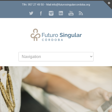
Tlfn: 957 27 49 50 - Mail info@futurosingularcordoba.org