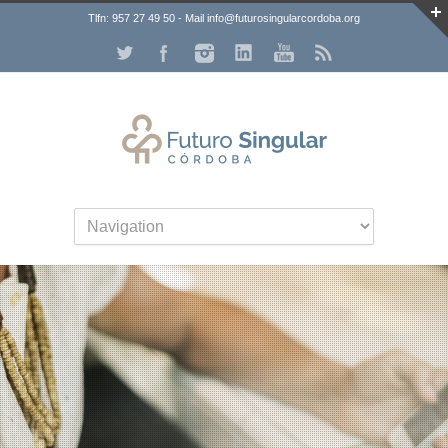
Tlfn: 957 27 49 50 - Mail info@futurosingularcordoba.org