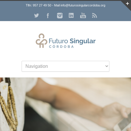
Tlfn: 957 27 49 50 - Mail info@futurosingularcordoba.org