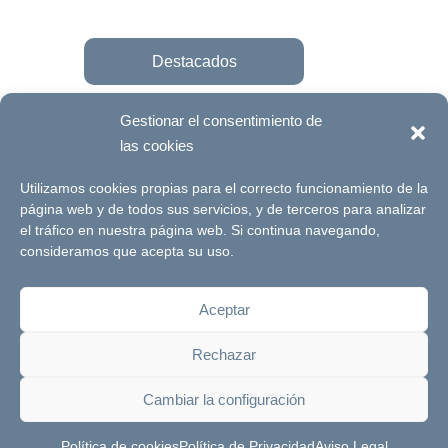
Destacados
Gestionar el consentimiento de
las cookies
Únete a la fundación
Utilizamos cookies propias para el correcto funcionamiento de la
página web y de todos sus servicios, y de terceros para analizar
el tráfico en nuestra página web. Si continua navegando,
© Futuro Singular Córdoba 2017. Web
consideramos que acepta su uso.
desarrollada por
Signlab
Aceptar
Aviso Legal
Política de Privacidad
Rechazar
Política de cookies
Canal de denuncias
Cambiar la configuración
Política de cookies
Política de Privacidad
Aviso Legal