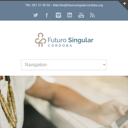
Tlfn: 957 27 49 50 - Mail info@futurosingularcordoba.org