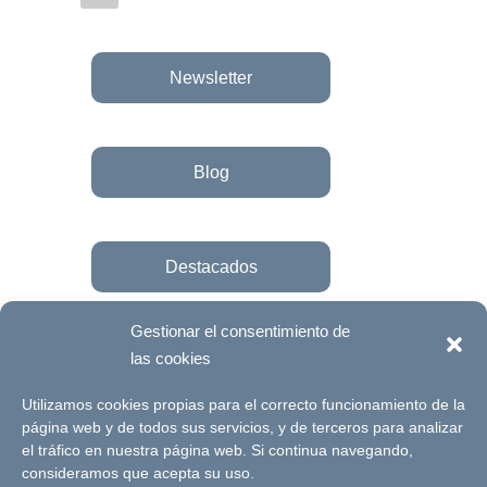
Newsletter
Blog
Destacados
Gestionar el consentimiento de
las cookies
Únete a la fundación
Utilizamos cookies propias para el correcto funcionamiento de la
página web y de todos sus servicios, y de terceros para analizar
el tráfico en nuestra página web. Si continua navegando,
© Futuro Singular Córdoba 2017. Web
consideramos que acepta su uso.
desarrollada por
Signlab