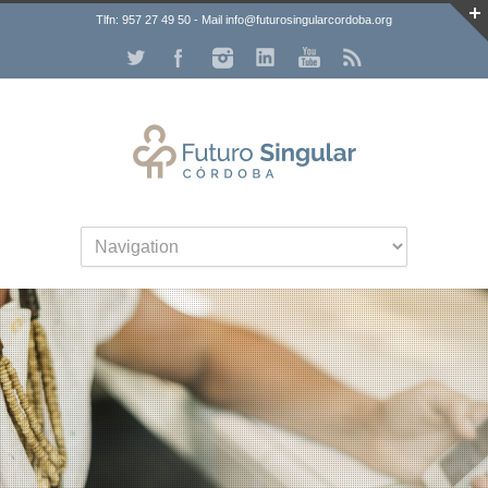
Tlfn: 957 27 49 50 - Mail info@futurosingularcordoba.org