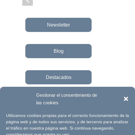
Newsletter
Blog
Destacados
Gestionar el consentimiento de
las cookies
Únete a la fundación
Utilizamos cookies propias para el correcto funcionamiento de la
página web y de todos sus servicios, y de terceros para analizar
el tráfico en nuestra página web. Si continua navegando,
© Futuro Singular Córdoba 2017. Web
consideramos que acepta su uso.