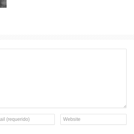
eo
Web
rónico