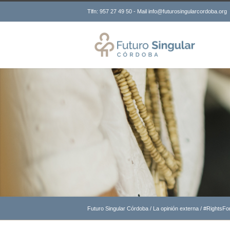
Tlfn: 957 27 49 50 - Mail info@futurosingularcordoba.org
Futuro Singular Córdoba
/
La opinión externa
/
#RightsF