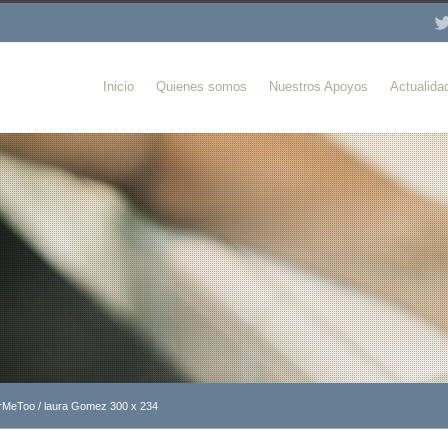
Inicio
Quienes somos
Nuestros Apoyos
Actualida
orMeToo
/
laura Gomez 300 x 234