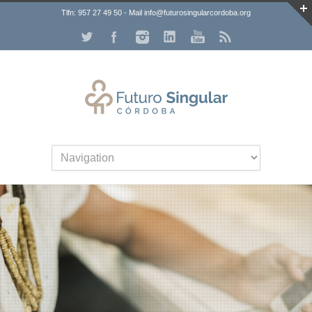
Tlfn: 957 27 49 50 - Mail info@futurosingularcordoba.org