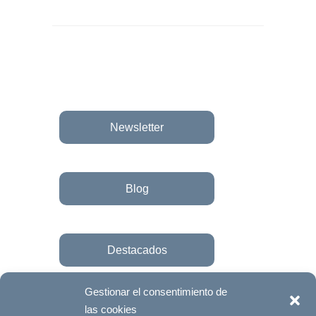
Newsletter
Blog
Destacados
Gestionar el consentimiento de
las cookies
Únete a la fundación