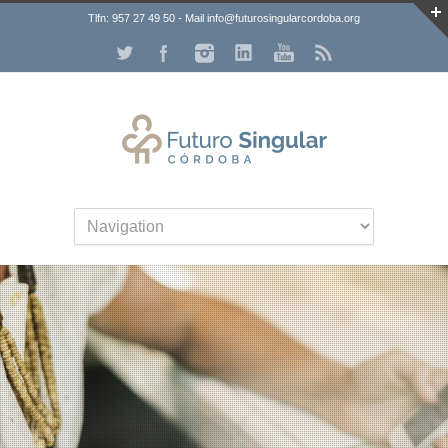
Tlfn: 957 27 49 50 - Mail info@futurosingularcordoba.org