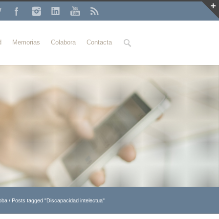
Buscar
d
Memorias
Colabora
Contacta
oba
/
Posts tagged "Discapacidad intelectua"