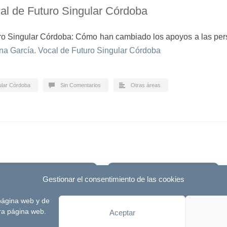
cal de Futuro Singular Córdoba
turo Singular Córdoba: Cómo han cambiado los apoyos a las pe
na García. Vocal de Futuro Singular Córdoba
ular Córdoba
Sin Comentarios
Otras áreas
Blog
Destacados
Gestionar el consentimiento de las cookies
 página web y de
desarrollada por
Signlab
Aviso Legal
tra página web.
Aceptar
Política de Privacidad