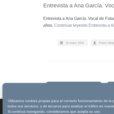
Entrevista a Ana García. Vo
Entrevista a Ana García. Vocal de Fu
años.
Continuar leyendo
Entrevista a A
11 mayo, 2021
Futuro Sing
Newsletter
Utilizamos cookies propias para el correcto funcionamiento de la
© Futuro Singular Córdoba 2017. Web 
todos sus servicios, y de terceros para analizar el tráfico en nues
Si continua navegando, consideramos que acepta su uso.