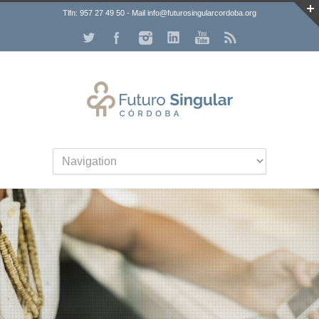
Tlfn: 957 27 49 50 - Mail info@futurosingularcordoba.org