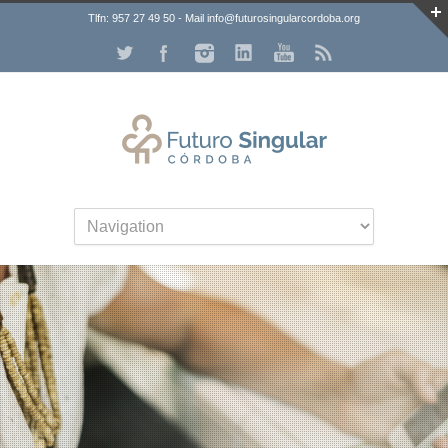
Tlfn: 957 27 49 50 - Mail info@futurosingularcordoba.org