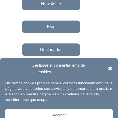
Newsletter
Blog
Destacados
Gestionar el consentimiento de
las cookies
Únete a la fundación
Utilizamos cookies propias para el correcto funcionamiento de la
página web y de todos sus servicios, y de terceros para analizar
el tráfico en nuestra página web. Si continua navegando,
© Futuro Singular Córdoba 2017. Web
consideramos que acepta su uso.
desarrollada por
Signlab
Aceptar
Aviso Legal