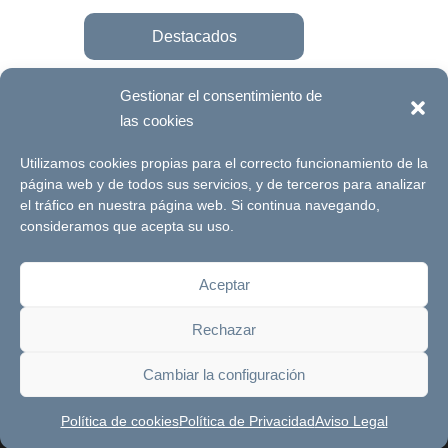
Destacados
Gestionar el consentimiento de
las cookies
Únete a la fundación
Utilizamos cookies propias para el correcto funcionamiento de la
página web y de todos sus servicios, y de terceros para analizar
el tráfico en nuestra página web. Si continua navegando,
© Futuro Singular Córdoba 2017. Web
consideramos que acepta su uso.
desarrollada por
Signlab
Aceptar
Aviso Legal
Política de Privacidad
Rechazar
Política de cookies
Canal de denuncias
Cambiar la configuración
Política de cookies
Política de Privacidad
Aviso Legal