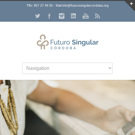
Tlfn: 957 27 49 50 - Mail info@futurosingularcordoba.org