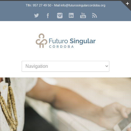
Tlfn: 957 27 49 50 - Mail info@futurosingularcordoba.org