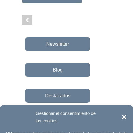
Newsletter
Blog
Destacados
Gestionar el consentimiento de
las cookies
Únete a la fundación