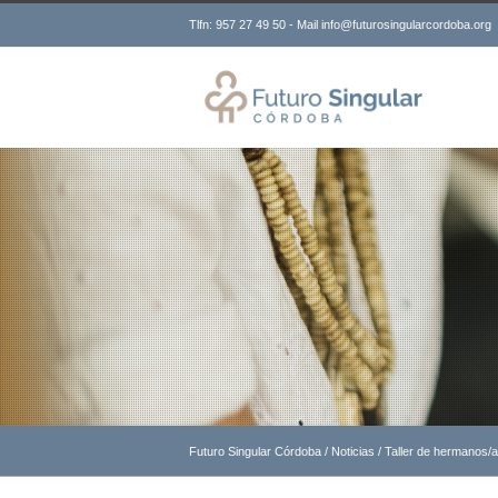
Tlfn: 957 27 49 50 - Mail info@futurosingularcordoba.org
Futuro Singular Córdoba
/
Noticias
/
Taller de hermanos/