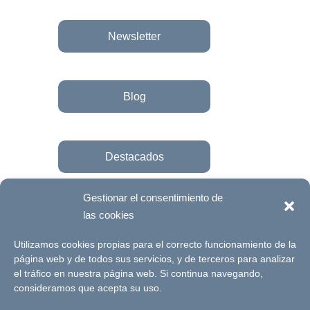
Newsletter
Blog
Destacados
Gestionar el consentimiento de
las cookies
Únete a la fundación
Utilizamos cookies propias para el correcto funcionamiento de la
página web y de todos sus servicios, y de terceros para analizar
el tráfico en nuestra página web. Si continua navegando,
© Futuro Singular Córdoba 2017. Web
consideramos que acepta su uso.
desarrollada por
Signlab