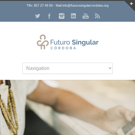
Tlfn: 957 27 49 50 - Mail info@futurosingularcordoba.org