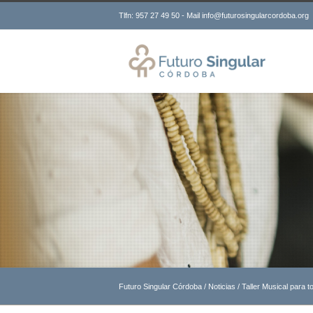
Tlfn: 957 27 49 50 - Mail info@futurosingularcordoba.org
Futuro Singular Córdoba
/
Noticias
/
Taller Musical para 