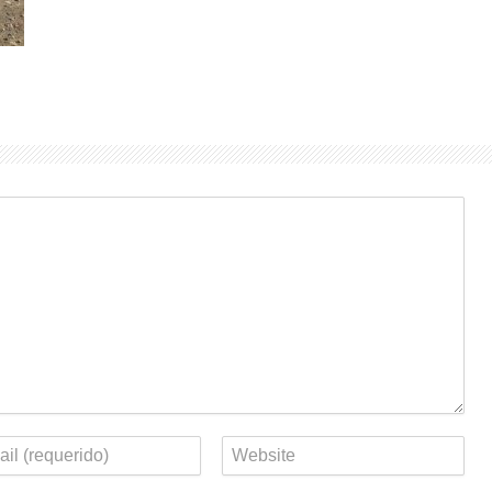
eo
Web
rónico