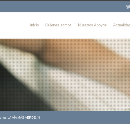
Inicio
Quienes somos
Nuestros Apoyos
Actualida
gamos LA VÍA MÁS VERDE
/
9