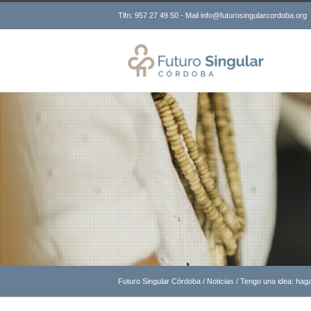
Tlfn: 957 27 49 50 - Mail info@futurosingularcordoba.org
Futuro Singular Córdoba
/
Noticias
/
Tengo una idea: ha