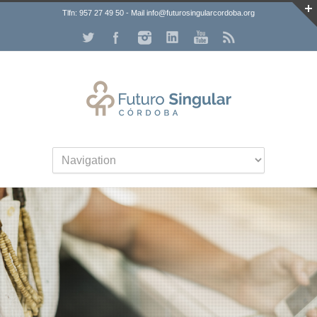
Tlfn: 957 27 49 50 - Mail info@futurosingularcordoba.org