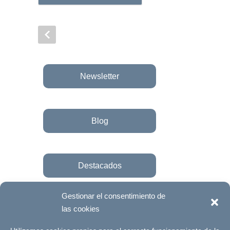
Newsletter
Blog
Destacados
Gestionar el consentimiento de
las cookies
Únete a la fundación