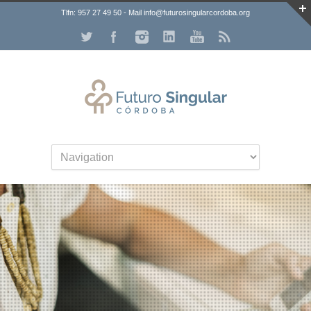
Tlfn: 957 27 49 50 - Mail info@futurosingularcordoba.org