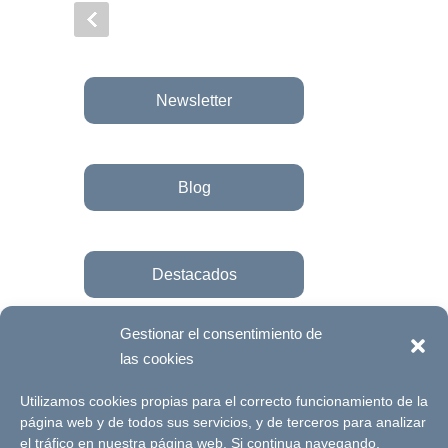
Newsletter
Blog
Destacados
Gestionar el consentimiento de
las cookies
Únete a la fundación
Utilizamos cookies propias para el correcto funcionamiento de la
página web y de todos sus servicios, y de terceros para analizar
el tráfico en nuestra página web. Si continua navegando,