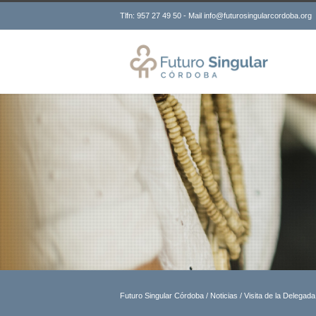
Tlfn: 957 27 49 50 - Mail info@futurosingularcordoba.org
Futuro Singular Córdoba
/
Noticias
/
Visita de la Delegad