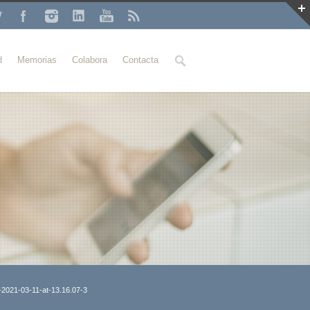
Buscar
d
Memorias
Colabora
Contacta
2021-03-11-at-13.16.07-3