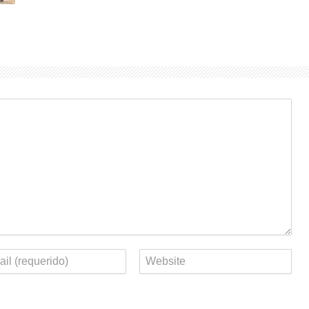
eo
Web
rónico