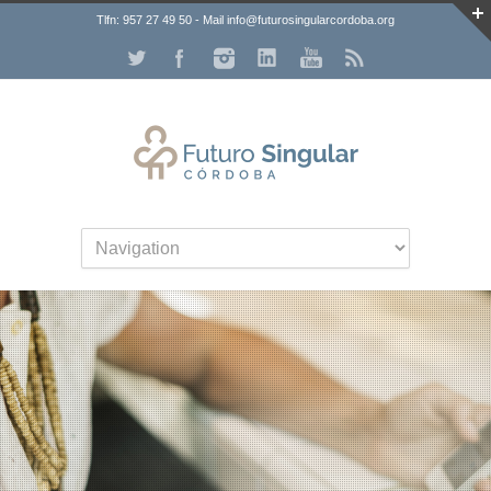
Tlfn: 957 27 49 50 - Mail info@futurosingularcordoba.org