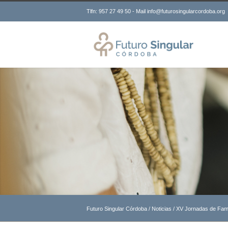
Tlfn: 957 27 49 50 - Mail info@futurosingularcordoba.org
Futuro Singular Córdoba
/
Noticias
/
XV Jornadas de Fami