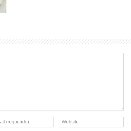
eo
Web
rónico