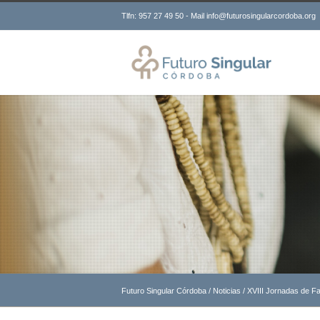
Tlfn: 957 27 49 50 - Mail info@futurosingularcordoba.org
Futuro Singular Córdoba
/
Noticias
/
XVIII Jornadas de Fa