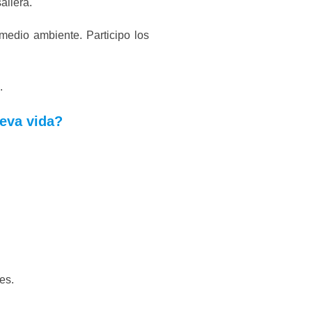
aliera.
edio ambiente. Participo los
.
ueva vida?
es.