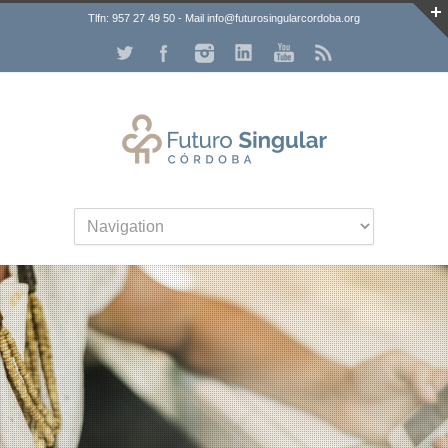
Tlfn: 957 27 49 50 - Mail info@futurosingularcordoba.org