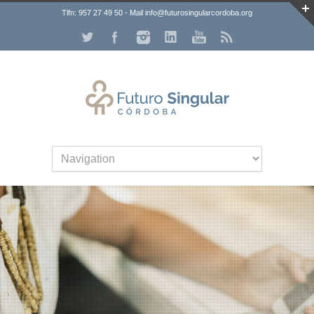
Tlfn: 957 27 49 50 - Mail info@futurosingularcordoba.org