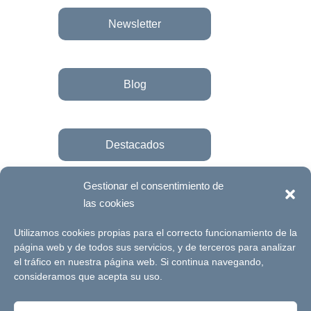
Newsletter
Blog
Destacados
Gestionar el consentimiento de
las cookies
Únete a la fundación
Utilizamos cookies propias para el correcto funcionamiento de la
página web y de todos sus servicios, y de terceros para analizar
el tráfico en nuestra página web. Si continua navegando,
© Futuro Singular Córdoba 2017. Web
consideramos que acepta su uso.
desarrollada por
Signlab