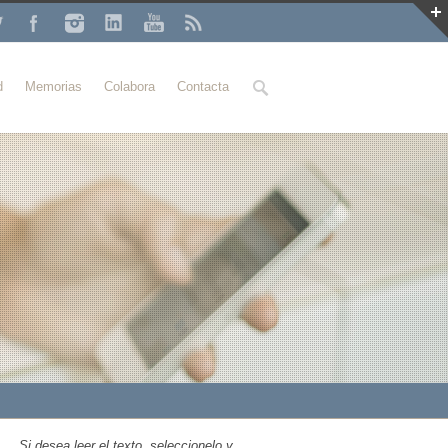
Buscar
d
Memorias
Colabora
Contacta
Si desea leer el texto, seleccionelo y