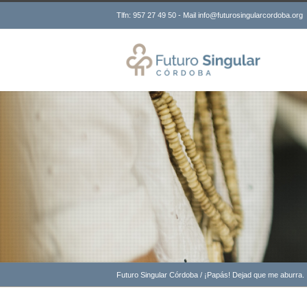
Tlfn: 957 27 49 50 - Mail info@futurosingularcordoba.org
Futuro Singular Córdoba
/
¡Papás! Dejad que me aburra.