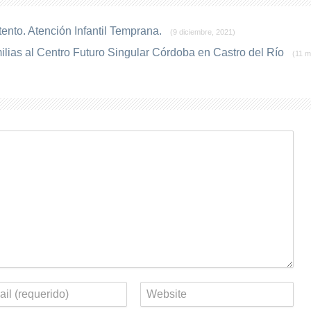
ento. Atención Infantil Temprana.
(9 diciembre, 2021)
ilias al Centro Futuro Singular Córdoba en Castro del Río
(11 m
eo
Web
rónico