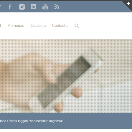
Buscar
d
Memorias
Colabora
Contacta
rdoba
/
Posts tagged "Accesibilidad cognitiva"