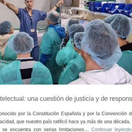
telectual: una cuestión de justicia y de respon
conocido por la Constitución Española y por la Convención 
cidad, que nuestro país ratificó hace ya más de una década. 
s se encuentra con serias limitaciones…
Continuar leyendo