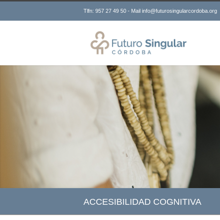
Tlfn: 957 27 49 50 - Mail info@futurosingularcordoba.org
ACCESIBILIDAD COGNITIVA