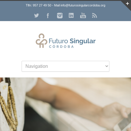
Tlfn: 957 27 49 50 - Mail info@futurosingularcordoba.org