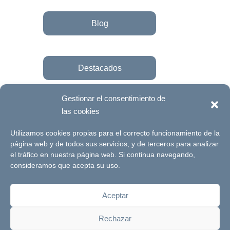
Blog
Destacados
Gestionar el consentimiento de
las cookies
Únete a la fundación
Utilizamos cookies propias para el correcto funcionamiento de la
página web y de todos sus servicios, y de terceros para analizar
el tráfico en nuestra página web. Si continua navegando,
© Futuro Singular Córdoba 2017. Web
consideramos que acepta su uso.
desarrollada por
Signlab
Aceptar
Aviso Legal
Política de Privacidad
Rechazar
Política de cookies