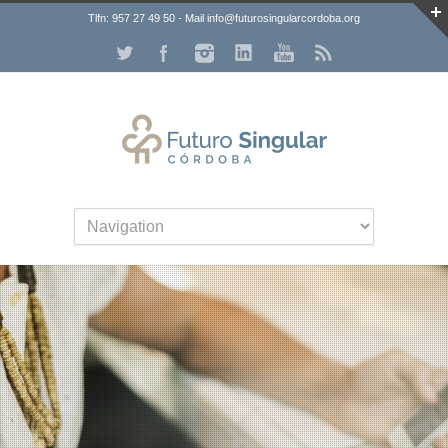
Tlfn: 957 27 49 50 - Mail info@futurosingularcordoba.org