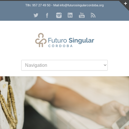
Tlfn: 957 27 49 50 - Mail info@futurosingularcordoba.org