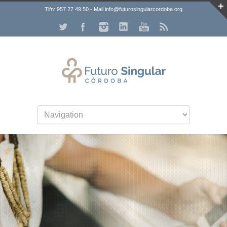
Tlfn: 957 27 49 50 - Mail info@futurosingularcordoba.org