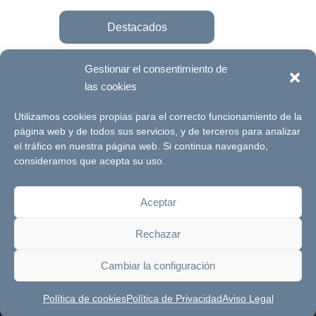
Destacados
Gestionar el consentimiento de
las cookies
Únete a la fundación
Utilizamos cookies propias para el correcto funcionamiento de la
página web y de todos sus servicios, y de terceros para analizar
el tráfico en nuestra página web. Si continua navegando,
© Futuro Singular Córdoba 2017. Web
consideramos que acepta su uso.
desarrollada por
Signlab
Aceptar
Aviso Legal
Política de Privacidad
Rechazar
Política de cookies
Canal de denuncias
Cambiar la configuración
Política de cookies
Política de Privacidad
Aviso Legal