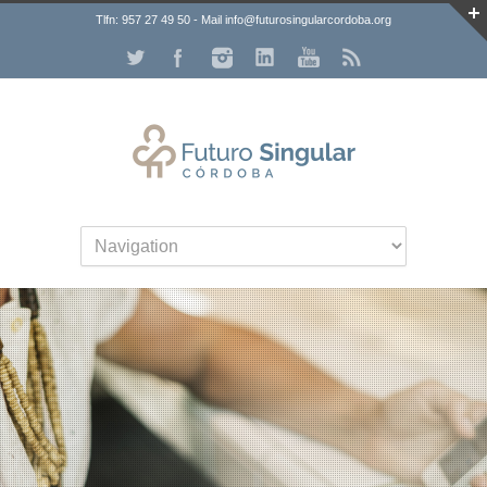
Tlfn: 957 27 49 50 - Mail info@futurosingularcordoba.org