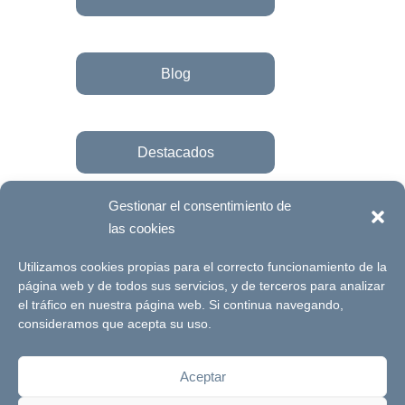
Blog
Destacados
Gestionar el consentimiento de
las cookies
Únete a la fundación
Utilizamos cookies propias para el correcto funcionamiento de la
página web y de todos sus servicios, y de terceros para analizar
el tráfico en nuestra página web. Si continua navegando,
© Futuro Singular Córdoba 2017. Web
consideramos que acepta su uso.
desarrollada por
Signlab
Aceptar
Aviso Legal
Política de Privacidad