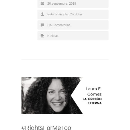
26 septiembre, 2019
Futuro Singular Córdoba
Sin Comentarios
Noticias
#RightsForMeToo