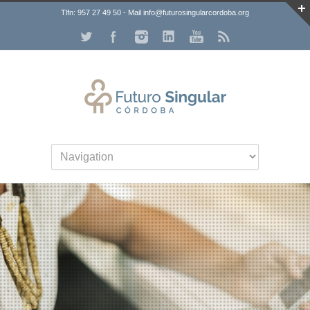
Tlfn: 957 27 49 50 - Mail info@futurosingularcordoba.org