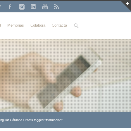
Buscar
d
Memorias
Colabora
Contacta
ingular Córdoba
/
Posts tagged "#formacion"