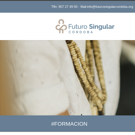
Tlfn: 957 27 49 50 - Mail info@futurosingularcordoba.org
#FORMACION