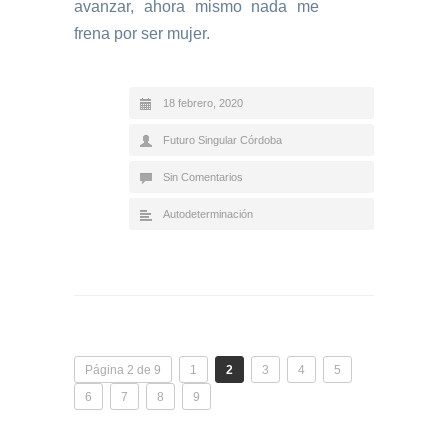
avanzar, ahora mismo nada me
frena por ser mujer.
18 febrero, 2020
Futuro Singular Córdoba
Sin Comentarios
Autodeterminación
Página 2 de 9
1
2
3
4
5
6
7
8
9