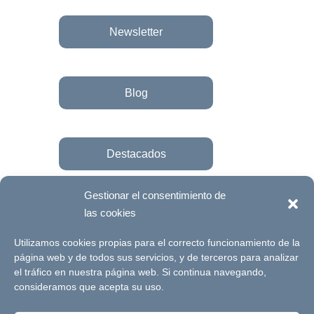
Newsletter
Blog
Destacados
Gestionar el consentimiento de
las cookies
Únete a la fundación
Utilizamos cookies propias para el correcto funcionamiento de la
página web y de todos sus servicios, y de terceros para analizar
el tráfico en nuestra página web. Si continua navegando,
© Futuro Singular Córdoba 2017. Web
consideramos que acepta su uso.
desarrollada por
Signlab