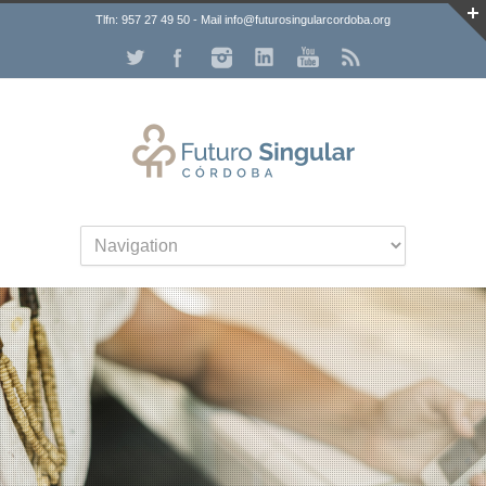
Tlfn: 957 27 49 50 - Mail info@futurosingularcordoba.org